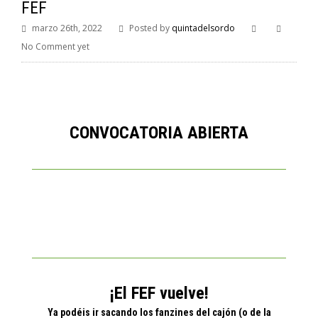
FEF
marzo 26th, 2022
Posted by
quintadelsordo
No Comment yet
CONVOCATORIA ABIERTA
¡El FEF vuelve!
Ya podéis ir sacando los fanzines del cajón
(o de la