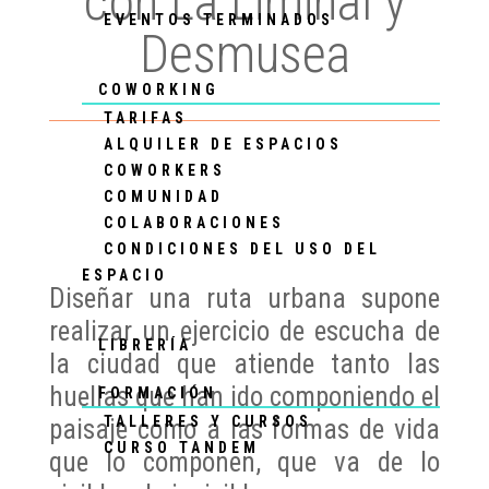
con La Liminal y
EVENTOS TERMINADOS
Desmusea
COWORKING
TARIFAS
ALQUILER DE ESPACIOS
COWORKERS
COMUNIDAD
COLABORACIONES
CONDICIONES DEL USO DEL
ESPACIO
Diseñar una ruta urbana supone
realizar un ejercicio de escucha de
LIBRERÍA
la ciudad que atiende tanto las
huellas que han ido componiendo el
FORMACIÓN
TALLERES Y CURSOS
paisaje como a las formas de vida
CURSO TANDEM
que lo componen, que va de lo