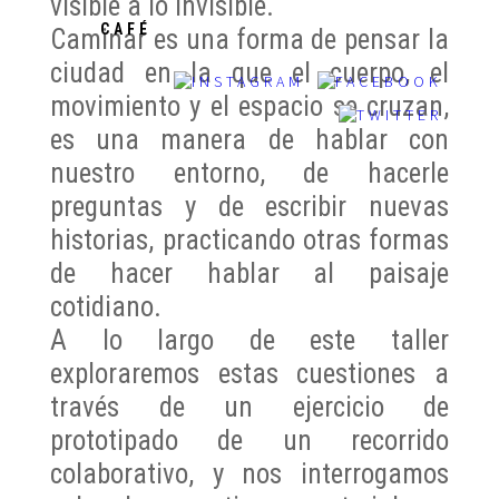
visible a lo invisible.
CAFÉ
Caminar es una forma de pensar la
ciudad en la que el cuerpo, el
movimiento y el espacio se cruzan,
es una manera de hablar con
nuestro entorno, de hacerle
preguntas y de escribir nuevas
historias, practicando otras formas
de hacer hablar al paisaje
cotidiano.
A lo largo de este taller
exploraremos estas cuestiones a
través de un ejercicio de
prototipado de un recorrido
colaborativo, y nos interrogamos