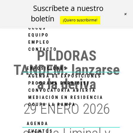
Suscríbete a nuestro
+
boletín
¡Quiero suscribirme!
CCCQS
CCCQS
EQUIPO
EMPLEO
CONTACTO
PILDORAS
TANDEM: lanzarse
EXPOSICIONES
AGENDA DE EXPOSICIONES
a la deriva
PROGRAMA BARRIO(S)
CONVOCATORIA ABIERTA
MEDIACIÓN EN RESIDENCIA
29 ENERO 2026
OCUPA LA RAMPA
AGENDA
EVENTOS