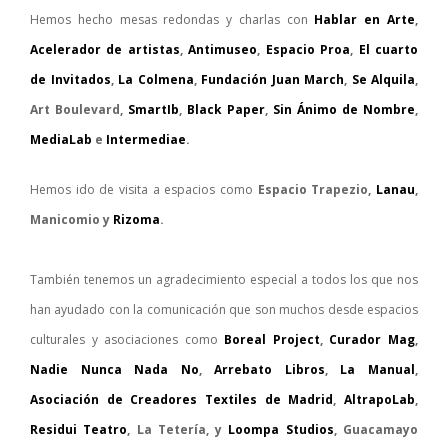
Hemos hecho mesas redondas y charlas con
Hablar en Arte
,
Acelerador de artistas
,
Antimuseo
,
Espacio Proa
,
El cuarto
de Invitados
,
La Colmena
,
Fundación Juan March
,
Se Alquila
,
Art Boulevard,
SmartIb
,
Black Paper
,
Sin Ánimo de Nombre
,
MediaLab
e
Intermediae
.
Hemos ido de visita a espacios como
Espacio Trapezio,
Lanau
,
Manicomio y
Rizoma
.
También tenemos un agradecimiento especial a todos los que nos
han ayudado con la comunicación que son muchos desde espacios
culturales y asociaciones como
Boreal Project
,
Curador Mag
,
Nadie Nunca Nada No
,
Arrebato Libros
,
La Manual
,
Asociación de Creadores Textiles de Madrid
,
AltrapoLab
,
Residui Teatro
, La Tetería, y
Loompa Studios
, Guacamayo