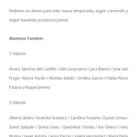
Pedimos un deseo para esta nueva temporada, seguir creciendo y
seguir haciendo proyectos juntos!
Alumnos Tandem:
1º Edición
Álvaro Sánchez del Castillo / Iván Lucas Jerez / Jara Blanco / Jose luis
Fraga / Marco Pardo / Montse Baldó / Ondina García / Pablo Pérez
Palacio y Raquel Jimeno
2º Edición
Alberto Betés / Arancha Sesmero / Carolina Pozuelo / Daniel Urrea /
David Sanjuán / Diana Livas / Genoveva Tomás / Ina Olvera / Inés
Molina / Javier Antuña / Jesus Parras / Julieta Hernández / Maria Peña