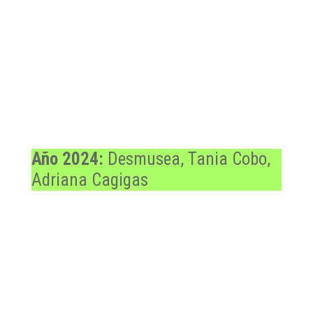
Año 2024:
Desmusea, Tania Cobo,
Adriana Cagigas