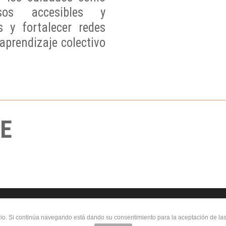
rsos accesibles y
es y fortalecer redes
aprendizaje colectivo
DE
igital. Plan de Recuperación, Transformación y Resilienc
uario. Si continúa navegando está dando su consentimiento para la aceptación de l