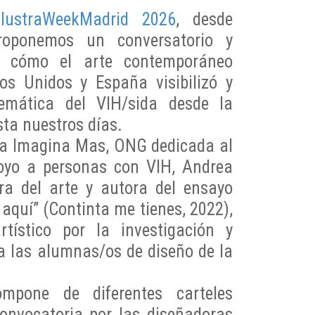
IlustraWeekMadrid 2026
, desde
proponemos un conversatorio y
e cómo el arte contemporáneo
os Unidos y España visibilizó y
lemática del VIH/sida desde la
ta nuestros días.
s a Imagina Mas, ONG dedicada al
oyo a personas con VIH, Andrea
ora del arte y autora del ensayo
aquí” (Continta me tienes, 2022),
rtístico por la investigación y
 a las alumnas/os de diseño de la
pone de diferentes carteles
onvocatoria por las diseñadoras