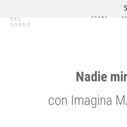
CCCQS
E
Nadie mir
con Imagina MÁ