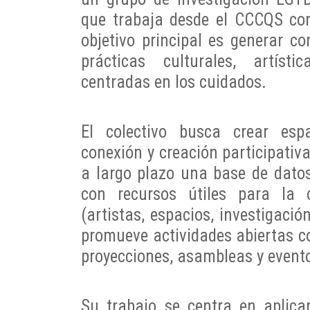
que trabaja desde el CCCQS co
objetivo principal es generar c
prácticas culturales, artíst
centradas en los cuidados.
El colectivo busca crear esp
conexión y creación participativa
a largo plazo una base de datos
con recursos útiles para la
(artistas, espacios, investigació
promueve actividades abiertas co
proyecciones, asambleas y event
Su trabajo se centra en aplica