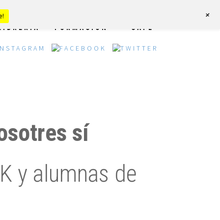
+
e!
LIBRERÍA
FORMACIÓN
CAFÉ
osotres sí
CK y alumnas de