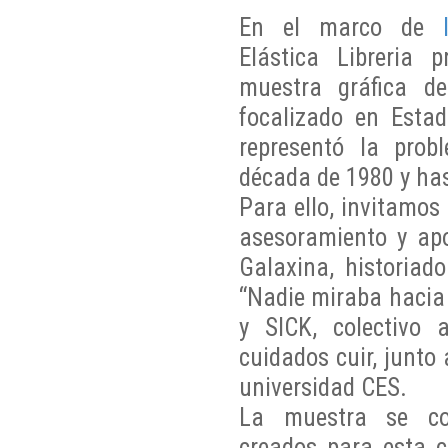
En el marco de
Elástica Libreria 
muestra gráfica d
focalizado en Estad
representó la prob
década de 1980 y has
Para ello, invitamo
asesoramiento y ap
Galaxina, historiad
“Nadie miraba hacia 
y SICK, colectivo a
cuidados cuir, junto
universidad CES.
La muestra se com
creados para esta c