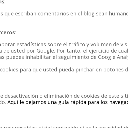
as
:
ios que escriban comentarios en el blog sean human
rceros
:
orar estadísticas sobre el tráfico y volumen de visit
 de usted por Google. Por tanto, el ejercicio de cu
as puedes inhabilitar el seguimiento de Google Ana
as cookies para que usted pueda pinchar en botones 
desactivación o eliminación de cookies de este siti
do.
Aquí le dejamos una guía rápida para los naveg
 responsables ni del contenido ni de la veracidad d