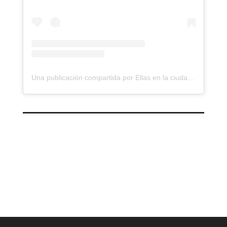
Una publicación compartida por Ellas en la ciudad #ellasenlaciudad (@ellas_enlaciudad)