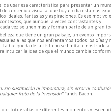
 el de usar esa característica para presentar un mun
d de contenido visual al que hoy en día estamos exp
 ideales, fantasías y aspiraciones. Es ese motivo e
s contextos, que aunque a veces contrastantes y
 cada vez se unen más y forman parte de un gran to
 belleza que tiene un gran paisaje, un evento import
suales a las que nos enfrentamos todos los días y 
 La búsqueda del artista no se limita a mostrarle al
ra inculcar la idea de que el mundo cambia conforme
 sin sustitución ni imporstura, sin error ni confusión
alquier fruto de la invensión”
Fancis Bacon.
a por fotografías de diferentes momentos y escenar