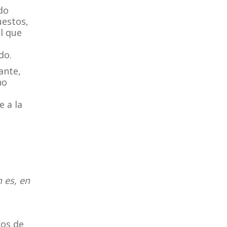
do
uestos,
l que
do.
ante,
no
 a la
 es, en
ios de