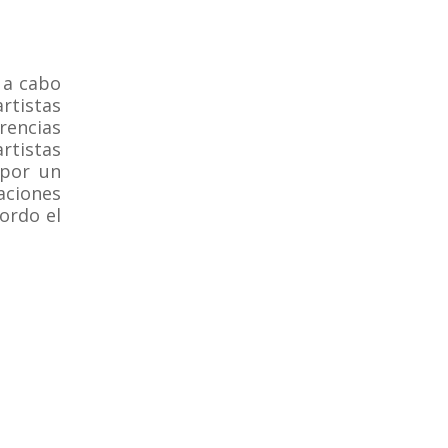
 a cabo
rtistas
erencias
artistas
 por un
aciones
ordo el