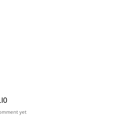
LIO
omment yet