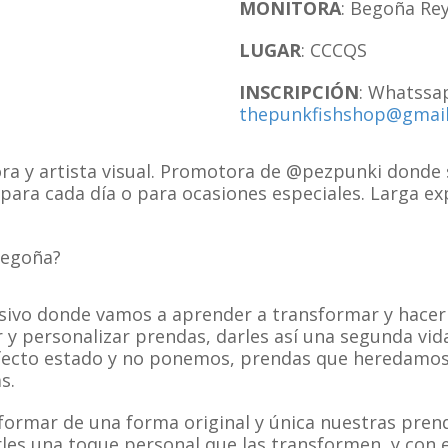
MONITORA
: Begoña Re
LUGAR
:
CCCQS
INSCRIPCIÓN
:
Whatssap
thepunkfishshop@gmai
ra y artista visual. Promotora de @pezpunki donde
para cada día o para ocasiones especiales. Larga ex
Begoña?
ensivo donde vamos a aprender a transformar y hace
y personalizar prendas, darles así una segunda vi
ecto estado y no ponemos, prendas que heredamos
s.
ormar de una forma original y única nuestras pren
rles una toque personal que las transformen, y con e