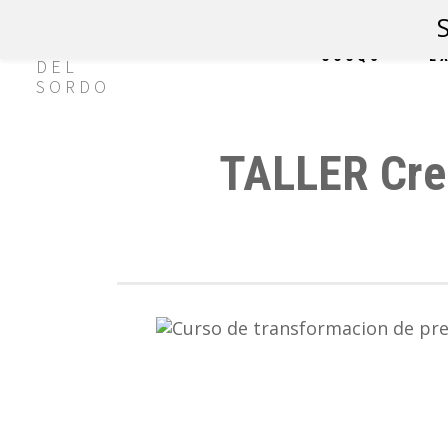
CCCQS
E
TALLER Crea