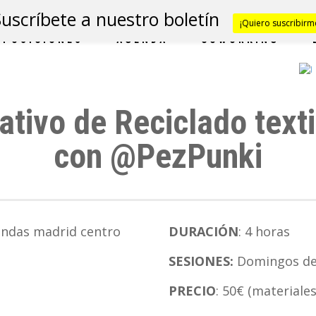
Suscríbete a nuestro boletín
¡Quiero suscribirm
XPOSICIONES
AGENDA
COWORKING
tivo de Reciclado textil
con @PezPunki
DURACIÓN
: 4 horas
SESIONES:
Domingos de 
PRECIO
: 50€ (materiale