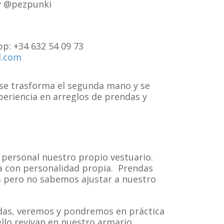
y @pezpunki
p: +34 632 54 09 73
l.com
 se trasforma el segunda mano y se
periencia en arreglos de prendas y
r personal nuestro propio vestuario.
da con personalidad propia.
Prendas
 pero no sabemos ajustar a nuestro
das, veremos y pondremos en práctica
llo revivan en nuestro armario.