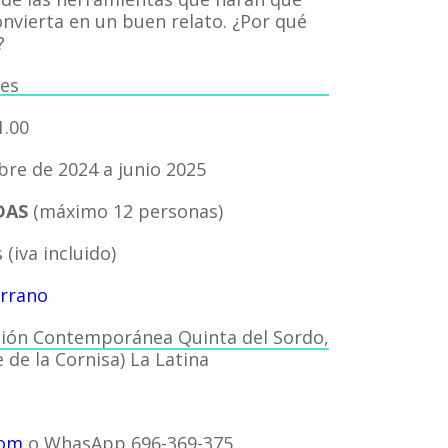
onvierta en un buen relato. ¿Por qué
?
mes
1.00
re de 2024 a junio 2025
DAS
(máximo 12 personas)
(iva incluido)
errano
ión Contemporánea Quinta del Sordo,
 de la Cornisa) La Latina
com
o WhasApp 696-369-375