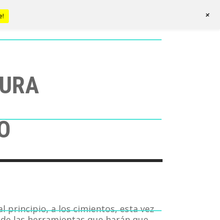
+
e!
TURA
O
l principio, a los cimientos, esta vez
de las herramientas que harán que