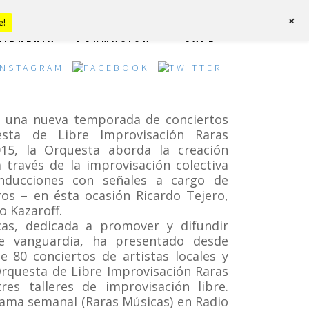
+
e!
LIBRERÍA
FORMACIÓN
CAFÉ
a una nueva temporada de conciertos
sta de Libre Improvisación Raras
15, la Orquesta aborda la creación
través de la improvisación colectiva
onducciones con señales a cargo de
s – en ésta ocasión Ricardo Tejero,
o Kazaroff.
cas, dedicada a promover y difundir
de vanguardia, ha presentado desde
 80 conciertos de artistas locales y
Orquesta de Libre Improvisación Raras
es talleres de improvisación libre.
ma semanal (Raras Músicas) en Radio