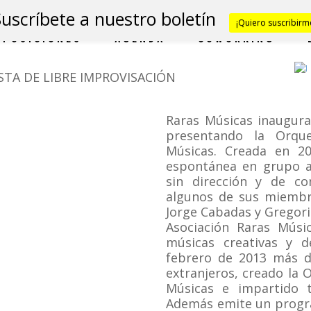
Suscríbete a nuestro boletín
¡Quiero suscribirm
XPOSICIONES
AGENDA
COWORKING
STA DE LIBRE IMPROVISACIÓN
Raras Músicas inaugur
presentando la Orque
Músicas. Creada en 20
espontánea en grupo a 
sin dirección y de c
algunos de sus miembro
Jorge Cabadas y Gregori
Asociación Raras Músi
músicas creativas y 
febrero de 2013 más de
extranjeros, creado la 
Músicas e impartido tr
Además emite un progra