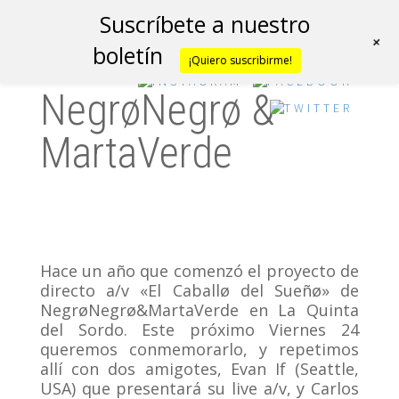
Suscríbete a nuestro
+
boletín
¡Quiero suscribirme!
NegrøNegrø &
MartaVerde
Hace un año que comenzó el proyecto de
directo a/v «El Caballø del Sueñø» de
NegrøNegrø&MartaVerde en La Quinta
del Sordo. Este próximo Viernes 24
queremos conmemorarlo, y repetimos
allí con dos amigotes, Evan If (Seattle,
USA) que presentará su live a/v, y Carlos