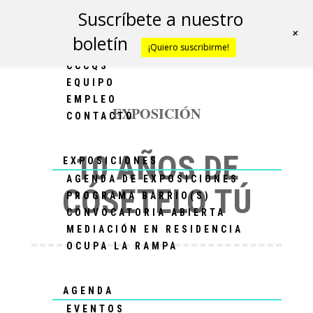
Suscríbete a nuestro
+
boletín
¡Quiero suscribirme!
CCCQS
CCCQS
EQUIPO
EMPLEO
EXPOSICIÓN
CONTACTO
10 AÑOS DE
EXPOSICIONES
AGENDA DE EXPOSICIONES
CÓSETELO TÚ
PROGRAMA BARRIO(S)
CONVOCATORIA ABIERTA
MEDIACIÓN EN RESIDENCIA
OCUPA LA RAMPA
AGENDA
EVENTOS