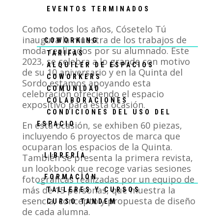
EVENTOS TERMINADOS
Como todos los años, Cósetelo Tú
inaugura la muestra de los trabajos de
COWORKING
moda realizados por su alumnado. Este
TARIFAS
2023, se celebra a lo grande con motivo
ALQUILER DE ESPACIOS
de su 10 aniversario y en la Quinta del
COWORKERS
Sordo estamos apoyando esta
COMUNIDAD
celebración ofreciendo el espacio
COLABORACIONES
expositivo para esta ocasión.
CONDICIONES DEL USO DEL
En esta ocasión, se exhiben 60 piezas,
ESPACIO
incluyendo 6 proyectos de marca que
ocuparan los espacios de la Quinta.
LIBRERÍA
También se presenta la primera revista,
un lookbook que recoge varias sesiones
FORMACIÓN
fotográficas realizadas por un equipo de
más de 15 personas, que muestra la
TALLERES Y CURSOS
esencia, concepto y propuesta de diseño
CURSO TANDEM
de cada alumna.