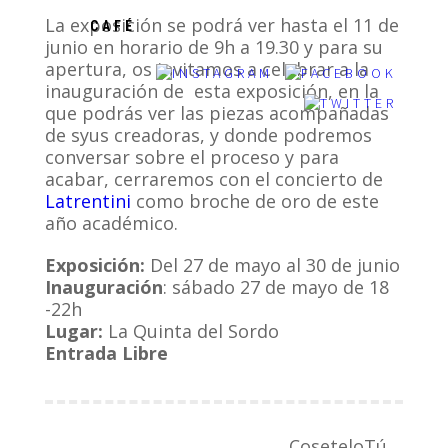
La exposición se podrá ver hasta el 11 de
CAFÉ
junio en horario de 9h a 19.30 y para su
apertura, os invitamos a celebrar a la
inauguración de esta exposición, en la
que podrás ver las piezas acompañadas
de syus creadoras, y donde podremos
conversar sobre el proceso y para
acabar, cerraremos con el concierto de
Latrentini
como broche de oro de este
año académico.
Exposición:
Del 27 de mayo al 30 de junio
Inauguración
: sábado 27 de mayo de 18
-22h
Lugar:
La Quinta del Sordo
Entrada Libre
CoseteloTú