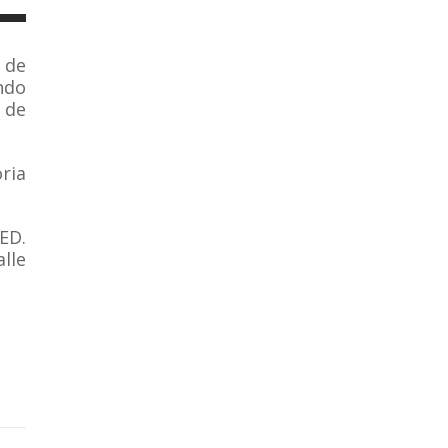
 de
ndo
 de
ria
ED.
lle