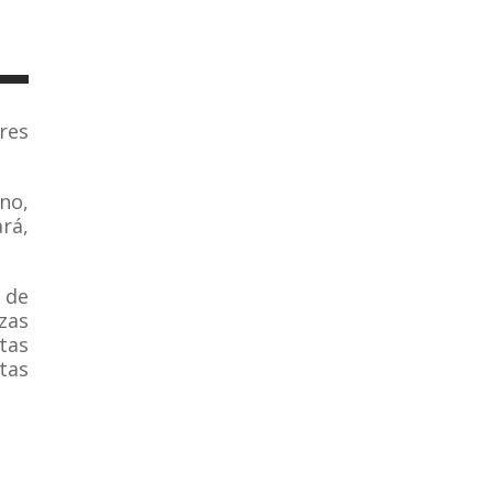
res
no,
rá,
 de
zas
stas
tas