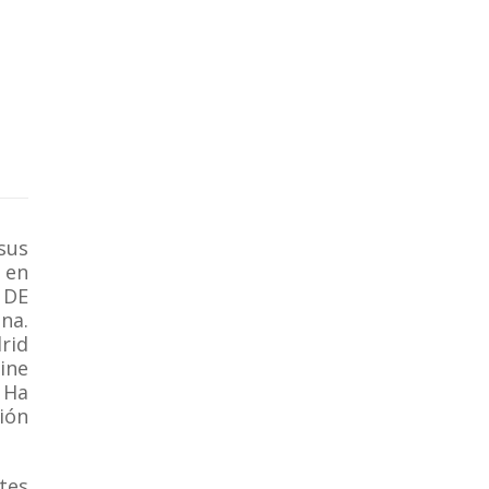
sus
 en
 DE
na.
rid
ine
 Ha
ión
tes