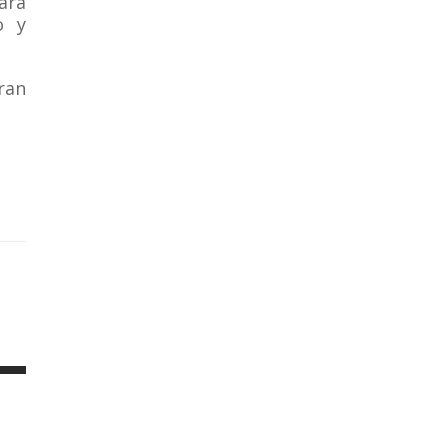
ara
o y
ran