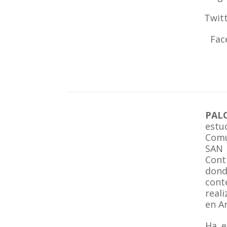
Twit
Fac
PAL
estu
Comu
SAN 
Cont
dond
cont
real
en A
Ha e