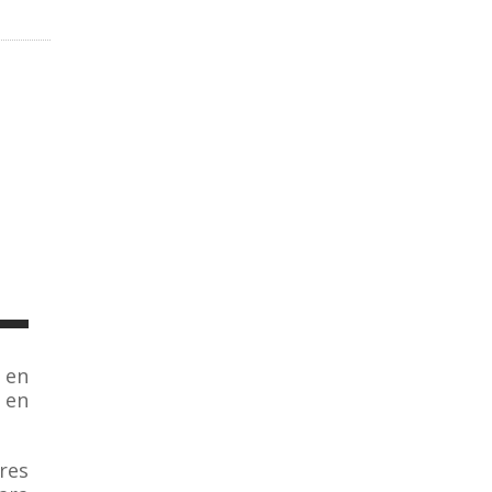
 en
 en
res