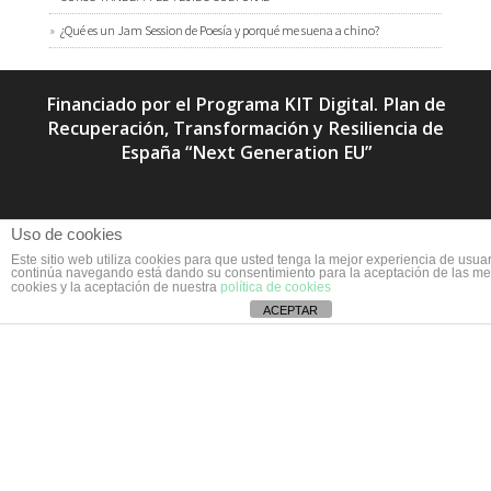
¿Qué es un Jam Session de Poesía y porqué me suena a chino?
Financiado por el Programa KIT Digital. Plan de
Recuperación, Transformación y Resiliencia de
España “Next Generation EU”
Uso de cookies
Este sitio web utiliza cookies para que usted tenga la mejor experiencia de usuar
continúa navegando está dando su consentimiento para la aceptación de las m
cookies y la aceptación de nuestra
política de cookies
ACEPTAR