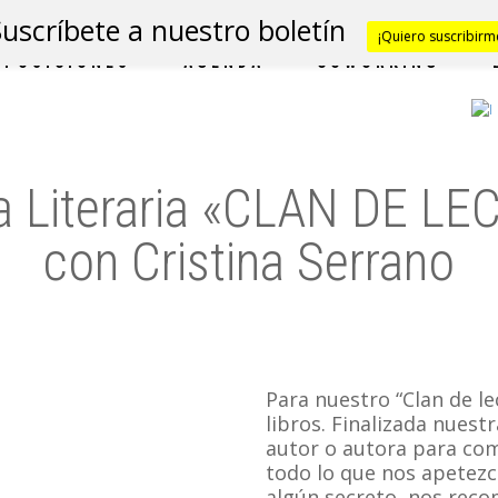
Suscríbete a nuestro boletín
¡Quiero suscribirm
XPOSICIONES
AGENDA
COWORKING
ia Literaria «CLAN DE L
con Cristina Serrano
Para nuestro “Clan de l
libros. Finalizada nues
autor o autora para com
todo lo que nos apetezc
algún secreto, nos reco