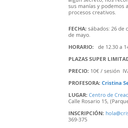
sus manías y podemos a
procesos creativos.
FECHA:
sábados: 26 de 
de mayo.
HORARIO:
de 12.30 a 14
PLAZAS SUPER LIMITA
PRECIO:
10€ / sesión IV
PROFESORA:
Cristina S
LUGAR:
Centro de Crea
Calle Rosario 15, (Parque
INSCRIPCIÓN:
hola@cri
369-375