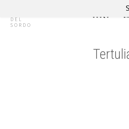
CCCQS
E
Tertul
h