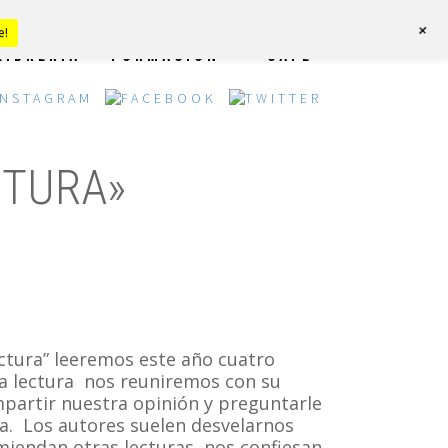
+
e!
LIBRERÍA
FORMACIÓN
CAFÉ
ECTURA»
ectura” leeremos este año cuatro
tra lectura nos reuniremos con su
partir nuestra opinión y preguntarle
a. Los autores suelen desvelarnos
miendan otras lecturas, nos confiesan