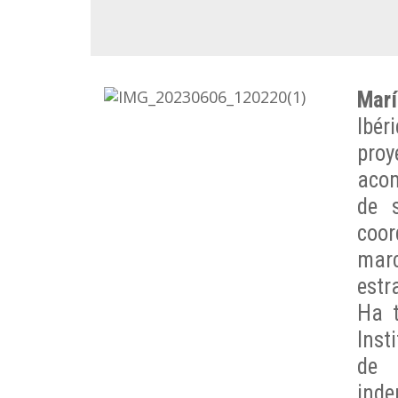
Marí
Ibér
pro
acom
de 
coor
mar
estr
Ha t
Inst
de 
inde