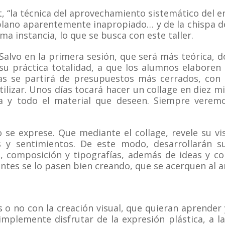
t, “la técnica del aprovechamiento sistemático del e
 plano aparentemente inapropiado… y de la chispa d
ima instancia, lo que se busca con este taller.
. Salvo en la primera sesión, que será más teórica, 
n su práctica totalidad, a que los alumnos elaboren
ras se partirá de presupuestos más cerrados, con 
utilizar. Unos días tocará hacer un collage en diez m
ía y todo el material que deseen. Siempre veremo
o se exprese. Que mediante el collage, revele su v
 y sentimientos. De este modo, desarrollarán su
 composición y tipografías, además de ideas y conc
tentes se lo pasen bien creando, que se acerquen al a
 o no con la creación visual, que quieran aprender y
simplemente disfrutar de la expresión plástica, a l