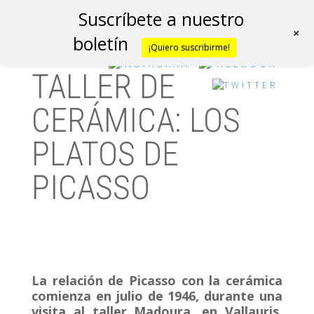
Suscríbete a nuestro
+
boletín
¡Quiero suscribirme!
TALLER DE
CERÁMICA: LOS
PLATOS DE
PICASSO
La relación de Picasso con la cerámica
comienza en julio de 1946, durante una
visita al taller Madoura, en Vallauris,