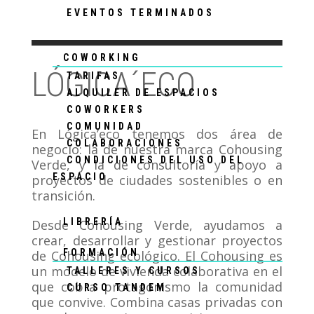
EVENTOS TERMINADOS
COWORKING
LÓGICA´ECO
TARIFAS
ALQUILER DE ESPACIOS
COWORKERS
COMUNIDAD
En Lógica’eco tenemos dos área de
COLABORACIONES
negocio: la de nuestra marca Cohousing
CONDICIONES DEL USO DEL
Verde, y la de consultoría y apoyo a
ESPACIO
proyectos de ciudades sostenibles o en
transición.
LIBRERÍA
Desde Cohousing Verde, ayudamos a
crear, desarrollar y gestionar proyectos
FORMACIÓN
de Cohousing ecológico. El Cohousing es
un modelo de vivienda colaborativa en el
TALLERES Y CURSOS
que cobra protagonismo la comunidad
CURSO TANDEM
que convive. Combina casas privadas con