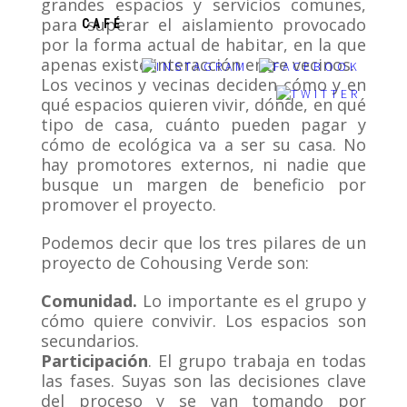
grandes espacios y servicios comunes,
para superar el aislamiento provocado
CAFÉ
por la forma actual de habitar, en la que
apenas existe interacción entre vecinos.
Los vecinos y vecinas deciden cómo y en
qué espacios quieren vivir, dónde, en qué
tipo de casa, cuánto pueden pagar y
cómo de ecológica va a ser su casa. No
hay promotores externos, ni nadie que
busque un margen de beneficio por
promover el proyecto.
Podemos decir que los tres pilares de un
proyecto de Cohousing Verde son:
Comunidad
.
Lo importante es el grupo y
cómo quiere convivir. Los espacios son
secundarios.
Participación
. El grupo trabaja en todas
las fases. Suyas son las decisiones clave
del proceso y se van tomando por