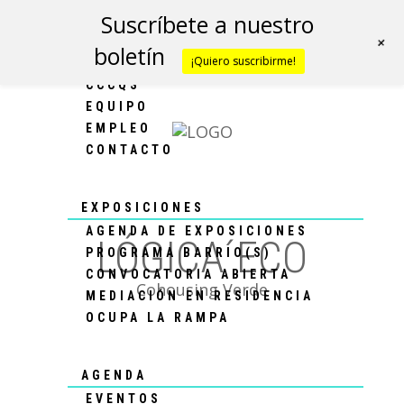
Suscríbete a nuestro
+
boletín
¡Quiero suscribirme!
CCCQS
CCCQS
EQUIPO
EMPLEO
CONTACTO
EXPOSICIONES
AGENDA DE EXPOSICIONES
LÓGICA´ECO
PROGRAMA BARRIO(S)
CONVOCATORIA ABIERTA
Cohousing Verde
MEDIACIÓN EN RESIDENCIA
OCUPA LA RAMPA
AGENDA
EVENTOS