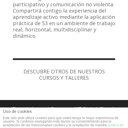
participativo y comunicación no violenta.
Compartirá contigo la experiencia del
aprendizaje activo mediante la aplicación
práctica de S3 en un ambiente de trabajo
real, horizontal, multidisciplinar y
dinámico.
DESCUBRE OTROS DE NUESTROS
CURSOS Y TALLERES
Financiado por el Programa KIT Digital. Plan de
Uso de cookies
Recuperación, Transformación y Resiliencia de
Este sitio web utiliza cookies para que usted tenga la mejor experiencia de
España “Next Generation EU”
usuario. Si continúa navegando está dando su consentimiento para la
aceptación de las mencionadas cookies y la aceptación de nuestra
política de