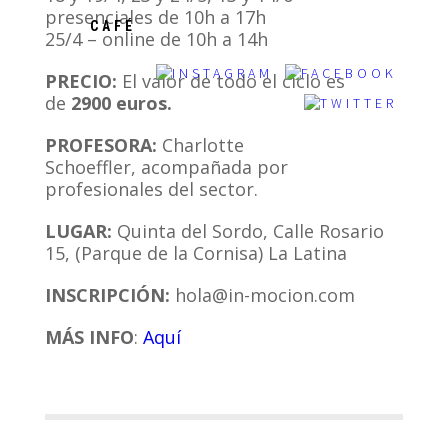
presenciales de 10h a 17h
CAFÉ
25/4 – online de 10h a 14h
PRECIO:
El valor de todo el ciclo es
de
2900 euros.
PROFESORA:
Charlotte
Schoeffler, acompañada por
profesionales del sector.
LUGAR:
Quinta del Sordo, Calle Rosario
15, (Parque de la Cornisa) La Latina
INSCRIPCIÓN:
hola@in-mocion.com
MÁS INFO
:
Aquí