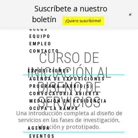
Suscríbete a nuestro
+
boletín
¡Quiero suscribirme!
CCCQS
CCCQS
EQUIPO
EMPLEO
CONTACTO
CURSO DE
INICIACIÓN AL
EXPOSICIONES
AGENDA DE EXPOSICIONES
DISEÑO DE
PROGRAMA BARRIO(S)
CONVOCATORIA ABIERTA
SERVICIOS
MEDIACIÓN EN RESIDENCIA
OCUPA LA RAMPA
Una introducción completa al diseño de
servicios en las fases de investigación,
ideación y prototipado.
AGENDA
EVENTOS