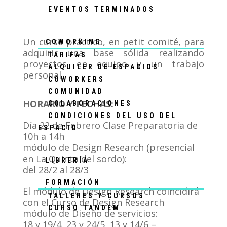
EVENTOS TERMINADOS
Un curso práctico, en petit comité, para
COWORKING
adquirir una base sólida realizando
TARIFAS
proyectos en equipo y un trabajo
ALQUILER DE ESPACIOS
personal.
COWORKERS
COMUNIDAD
HORARIO Y FECHAS:
COLABORACIONES
CONDICIONES DEL USO DEL
Día 22 de Febrero Clase Preparatoria de
ESPACIO
10h a 14h
módulo de Design Research (presencial
en La Quinta del sordo):
LIBRERÍA
del 28/2 al 28/3
FORMACIÓN
El módulo de Design Research coincidirá
TALLERES Y CURSOS
con el Curso de Design Research
CURSO TANDEM
módulo de Diseño de servicios:
18 y 19/4, 23 y 24/5, 13 y 14/6 –