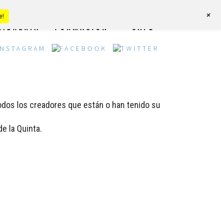
+
e!
LIBRERÍA
FORMACIÓN
CAFÉ
odos los creadores que están o han tenido su
e la Quinta.