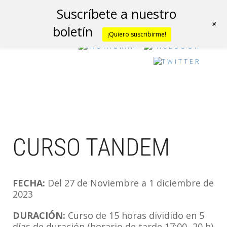
CURSO TANDEM
Suscríbete a nuestro
+
boletín
¡Quiero suscribirme!
CURSO TANDEM
FECHA:
Del 27 de Noviembre a 1 diciembre de
2023
DURACIÓN:
Curso de 15 horas dividido en 5
días de duración (horario de tarde 17:00 -20 h)