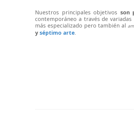
hhhhh
Nuestros principales objetivos
son p
contemporáneo a través de variadas di
más especializado pero también al
am
y
séptimo arte
.
hhhhh