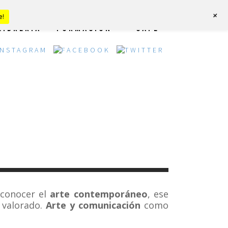
+
e!
LIBRERÍA
FORMACIÓN
CAFÉ
 conocer el
arte contemporáneo
, ese
o valorado.
Arte y comunicación
como