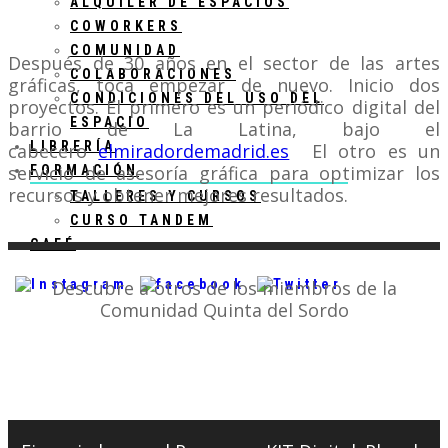
ALQUILER DE ESPACIOS
COWORKERS
COMUNIDAD
Después de 30 años en el sector de las artes
COLABORACIONES
gráficas, toca empezar de nuevo. Inicio dos
CONDICIONES DEL USO DEL
proyectos. El primero es un periódico digital del
ESPACIO
barrio de La Latina, bajo el
LIBRERÍA
cabecero
elmiradordemadrid.es
El otro es un
servicio de asesoría gráfica para optimizar los
FORMACIÓN
recursos y obtener mejores resultados.
TALLERES Y CURSOS
CURSO TANDEM
CAFÉ
Descubre a otros de los miembros de la
Comunidad Quinta del Sordo