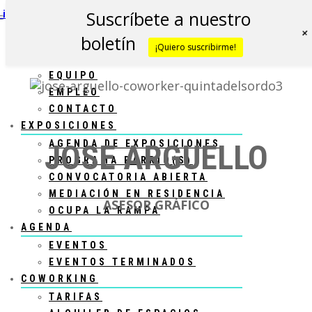
Suscríbete a nuestro
boletín
CCCQS
¡Quiero suscribirme!
CCCQS
EQUIPO
EMPLEO
CONTACTO
EXPOSICIONES
AGENDA DE EXPOSICIONES
JOSE ARGUELLO
PROGRAMA BARRIO(S)
CONVOCATORIA ABIERTA
MEDIACIÓN EN RESIDENCIA
ASESOR GRÁFICO
OCUPA LA RAMPA
AGENDA
EVENTOS
EVENTOS TERMINADOS
COWORKING
TARIFAS