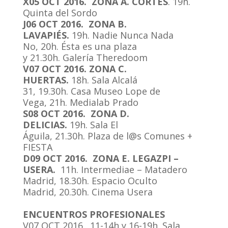
X05 OCT 2016. ZONA A. CORTES
. 19h.
Quinta del Sordo
J06 OCT 2016. ZONA B.
LAVAPIÉS.
19h. Nadie Nunca Nada
No, 20h. Ésta es una plaza
y 21.30h. Galería Theredoom
V07 OCT 2016. ZONA C.
HUERTAS.
18h. Sala Alcalá
31, 19.30h. Casa Museo Lope de
Vega, 21h. Medialab Prado
S08 OCT 2016. ZONA D.
DELICIAS.
19h. Sala El
Águila, 21.30h. Plaza de l@s Comunes +
FIESTA
D09 OCT 2016. ZONA E. LEGAZPI –
USERA.
11h. Intermediae – Matadero
Madrid, 18.30h. Espacio Oculto
Madrid, 20.30h. Cinema Usera
ENCUENTROS PROFESIONALES
V07 OCT 2016. 11-14h y 16-19h. Sala