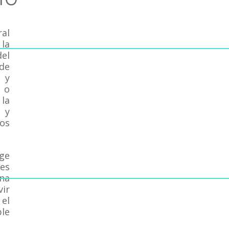
ral
la
del
de
 y
 o
la
 y
ios
ge
es
na
vir
 el
ble