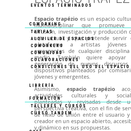
EVENTOS TERMINADOS
Espacio trapézio
es un espacio cultu
COWORKING
multidisciplinar que promueve 
difusión, investigación y producción 
TARIFAS
arte actual y que pretende servir 
ALQUILER DE ESPACIOS
plataforma a artistas jóvenes
COWORKERS
emergentes de cualquier disciplina
COMUNIDAD
medio. También quiere apoyar 
COLABORACIONES
generación de nuevos discursos
CONDICIONES DEL USO DEL ESPACIO
dispositivos planteados por comisar
jóvenes y emergentes.
LIBRERÍA
Asimismo,
espacio trapézio
aco
actividades culturales y social
FORMACIÓN
planteadas y revisadas desde u
TALLERES Y CURSOS
perspectiva creativa, con el fin de ser
CURSO TANDEM
de nexo de unión entre el usuario y
creador en un espacio abierto, accesi
y dinámico en sus propuestas.