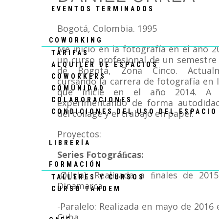
EVENTOS TERMINADOS
Bogotá, Colombia. 1995
COWORKING
Me inicio en la fotografía en el año 
TARIFAS
un curso profesional de un semestre 
ALQUILER DE ESPACIOS
de Bogotá, Zona Cinco. Actual
COWORKERS
cursando la carrera de fotografía en 
COMUNIDAD
que inicie en el año 2014. A 
COLABORACIONES
experimentando de forma autodidact
CONDICIONES DEL USO DEL ESPACIO
del collage y el trabajo en papel.
Proyectos:
LIBRERÍA
Series Fotográﬁcas:
FORMACIÓN
-Ø(Isla): Realizada a ﬁnales de 20
TALLERES Y CURSOS
Dinamarca.
CURSO TANDEM
-Paralelo: Realizada en mayo de 2016 
Cuba.