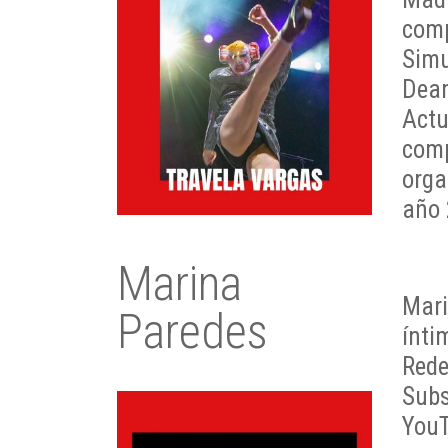
comp
Simu
Dea
Act
comp
org
año 
Marina
Mari
Paredes
ínti
Rede
Sub
You