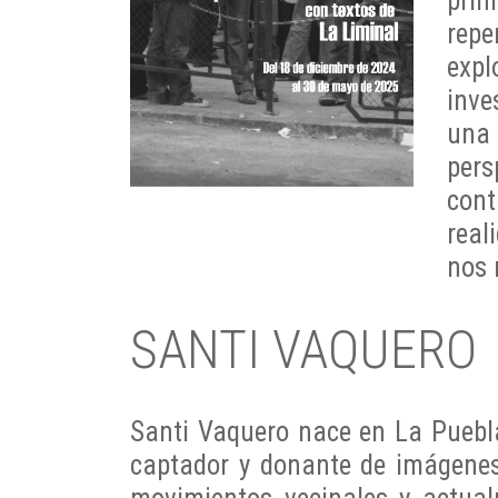
prim
rep
expl
inve
una 
pers
cont
real
nos 
SANTI VAQUERO
Santi Vaquero nace en La Puebla
captador y donante de imágenes