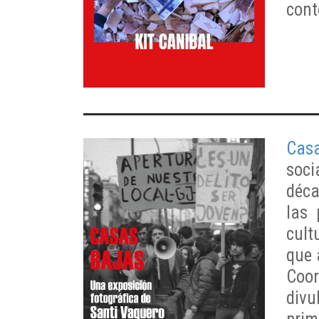
con
Cas
soci
déca
las 
cult
que 
Coor
divu