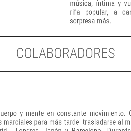
música, íntima y v
rifa popular, a c
sorpresa más.
COLABORADORES
cuerpo y mente en constante movimiento.
s marciales para más tarde
trasladarse al 
rid,
Londres, Japón y Barcelona. Durante