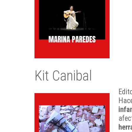
Kit Canibal
Edit
Hac
infa
afe
herr