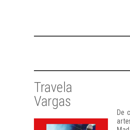
Travela
Vargas
De 
arte
Mad