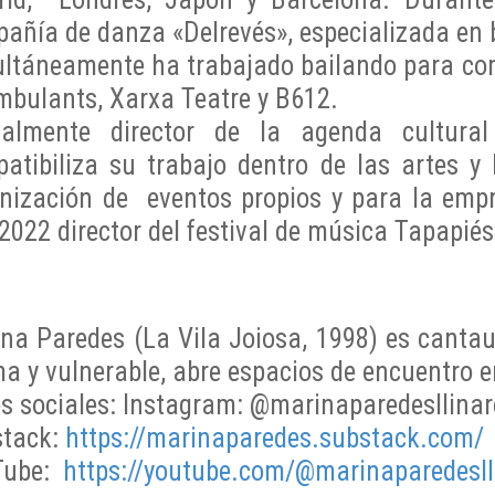
añía de danza «Delrevés», especializada en b
ltáneamente ha trabajado bailando para
co
mbulants, Xarxa
Teatre y B612.
ualmente director de la agenda cultur
atibiliza su trabajo dentro de las artes y
anización de
eventos propios y para la emp
2022 director del festival de música Tapapié
na Paredes (La Vila Joiosa, 1998) es cantau
ma y vulnerable, abre espacios de encuentro e
s sociales:
Instagram: @marinaparedesllinar
stack:
https://marinaparedes.substack.com/
Tube:
https://youtube.com/@marinaparedes