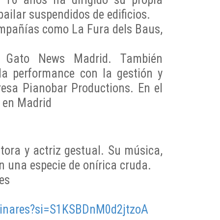
ailar suspendidos de edificios.
mpañías como La Fura dels Baus,
al Gato News Madrid. También
 la performance con la gestión y
resa Pianobar Productions. En el
s en Madrid
tora y actriz gestual. Su música,
n una especie de onírica cruda.
es
llinares?si=S1KSBDnM0d2jtzoA