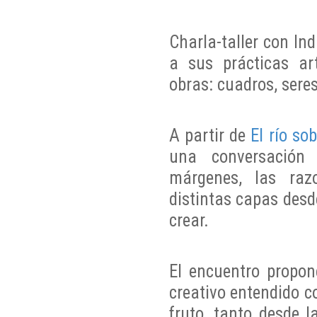
Charla-taller con In
a sus prácticas ar
obras: cuadros, sere
A partir de
El río sob
una conversación 
márgenes, las raz
distintas capas desd
crear.
El encuentro propon
creativo entendido co
fruto, tanto desde l