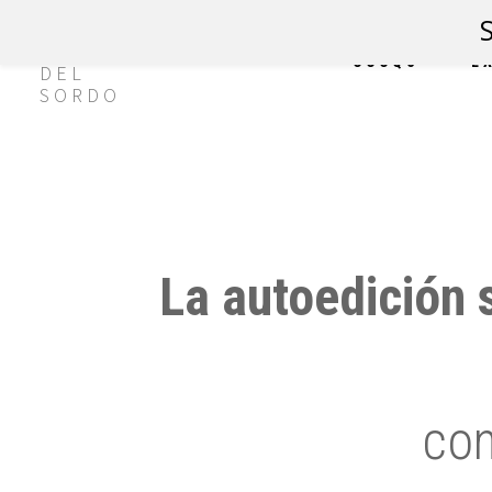
CCCQS
E
La autoedición s
con