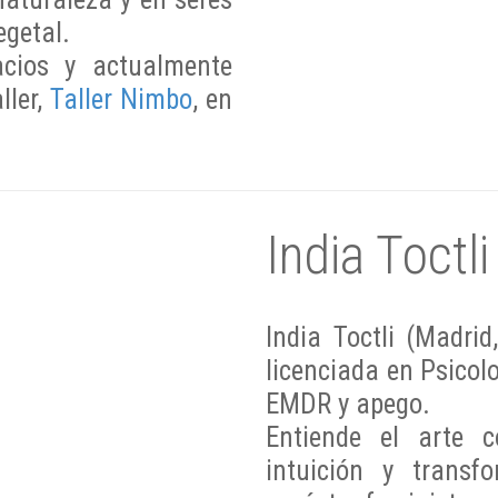
egetal.
acios y actualmente
ller,
Taller Nimbo
, en
India Toctli
India Toctli (Madrid
licenciada en Psicol
EMDR y apego.
Entiende el arte 
intuición y transf