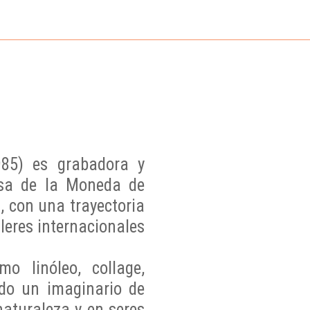
985) es grabadora y
asa de la Moneda de
, con una trayectoria
leres internacionales
o linóleo, collage,
ndo un imaginario de
naturaleza y en seres