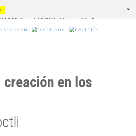
+
e!
LIBRERÍA
FORMACIÓN
CAFÉ
: creación en los
ctli