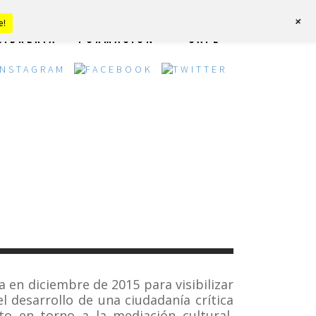
+
e!
LIBRERÍA
FORMACIÓN
CAFÉ
a en diciembre de 2015 para visibilizar
l desarrollo de una ciudadanía crítica
nto
en torno a la mediación cultural,