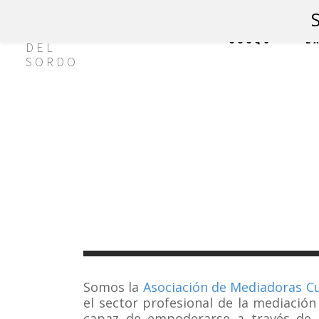
CCCQS
E
Somos la
Asociación de Mediadoras C
el sector profesional de la mediación
capaz de empoderarse a través de 