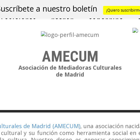
Suscríbete a nuestro boletín
¡Quiero suscribirm
XPOSICIONES
AGENDA
COWORKING
AMECUM
Asociación de Mediadoras Culturales
de Madrid
ulturales de Madrid (AMECUM)
, una asociación nacid
 cultural y su función como herramienta social en e
la cultura.
Nuestro deseo es generar
conocimie