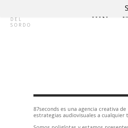
CCCQS
E
87seconds es una agencia creativa de
estrategias audiovisuales a cualquier 
Somos poliglotas y estamos presentes 