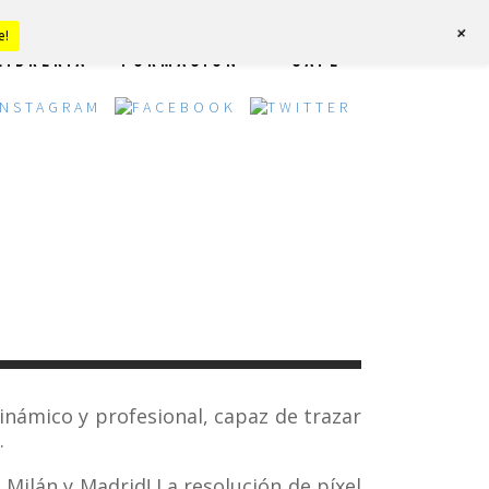
+
e!
LIBRERÍA
FORMACIÓN
CAFÉ
námico y profesional, capaz de trazar
.
Milán y Madrid! La resolución de píxel