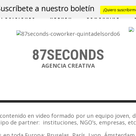
Suscríbete a nuestro boletín
¡Quiero suscribirm
XPOSICIONES
AGENDA
COWORKING
87SECONDS
AGENCIA CREATIVA
 contenido en video formado por un equipo joven, di
tipo de partner: instituciones, NGO’s, empresas, etc
en toda Europa: Bruselas, París, Lyon, Ámsterdam, 