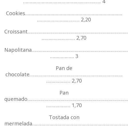
…………………….………………..………….. 4
Cookies……………………………………………………………….
…………………..……… 2,20
Croissant…………………………………………………………………
…….……………… 2,70
Napolitana………………………………………………………………
……………… 3
Pan de
chocolate…………………………………………………………….
……………… 2,70
Pan
quemado…………………………………………………………………
……………… 1,70
Tostada con
mermelada…………………………………………………………………